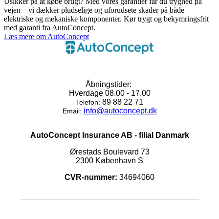
Usikker på at købe brugt? Med vores garantier får du tryghed på
vejen – vi dækker pludselige og uforudsete skader på både
elektriske og mekaniske komponenter. Kør trygt og bekymringsfrit
med garanti fra AutoConcept.
Læs mere om AutoConcept
Åbningstider:
Hverdage 08.00 - 17.00
89 88 22 71
Telefon:
info@autoconcept.dk
Email:
AutoConcept Insurance AB - filial Danmark
Ørestads Boulevard 73
2300 København S
CVR-nummer:
34694060