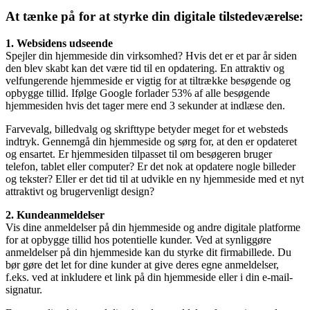
At tænke på for at styrke din digitale tilstedeværelse:
1. Websidens udseende
Spejler din hjemmeside din virksomhed? Hvis det er et par år siden
den blev skabt kan det være tid til en opdatering. En attraktiv og
velfungerende hjemmeside er vigtig for at tiltrække besøgende og
opbygge tillid. Ifølge Google forlader 53% af alle besøgende
hjemmesiden hvis det tager mere end 3 sekunder at indlæse den.
Farvevalg, billedvalg og skrifttype betyder meget for et websteds
indtryk. Gennemgå din hjemmeside og sørg for, at den er opdateret
og ensartet. Er hjemmesiden tilpasset til om besøgeren bruger
telefon, tablet eller computer? Er det nok at opdatere nogle billeder
og tekster? Eller er det tid til at udvikle en ny hjemmeside med et nyt
attraktivt og brugervenligt design?
2. Kundeanmeldelser
Vis dine anmeldelser på din hjemmeside og andre digitale platforme
for at opbygge tillid hos potentielle kunder. Ved at synliggøre
anmeldelser på din hjemmeside kan du styrke dit firmabillede. Du
bør gøre det let for dine kunder at give deres egne anmeldelser,
f.eks. ved at inkludere et link på din hjemmeside eller i din e-mail-
signatur.