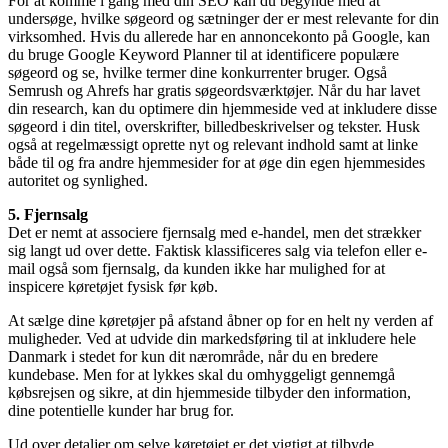
For at komme i gang med din SEO kan du begynde med at
undersøge, hvilke søgeord og sætninger der er mest relevante for din
virksomhed. Hvis du allerede har en annoncekonto på Google, kan
du bruge Google Keyword Planner til at identificere populære
søgeord og se, hvilke termer dine konkurrenter bruger. Også
Semrush og Ahrefs har gratis søgeordsværktøjer. Når du har lavet
din research, kan du optimere din hjemmeside ved at inkludere disse
søgeord i din titel, overskrifter, billedbeskrivelser og tekster. Husk
også at regelmæssigt oprette nyt og relevant indhold samt at linke
både til og fra andre hjemmesider for at øge din egen hjemmesides
autoritet og synlighed.
5. Fjernsalg
Det er nemt at associere fjernsalg med e-handel, men det strækker
sig langt ud over dette. Faktisk klassificeres salg via telefon eller e-
mail også som fjernsalg, da kunden ikke har mulighed for at
inspicere køretøjet fysisk før køb.
At sælge dine køretøjer på afstand åbner op for en helt ny verden af
muligheder. Ved at udvide din markedsføring til at inkludere hele
Danmark i stedet for kun dit nærområde, når du en bredere
kundebase. Men for at lykkes skal du omhyggeligt gennemgå
købsrejsen og sikre, at din hjemmeside tilbyder den information,
dine potentielle kunder har brug for.
Ud over detaljer om selve køretøjet er det vigtigt at tilbyde