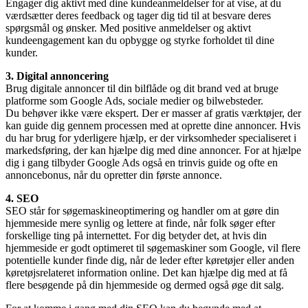
Engager dig aktivt med dine kundeanmeldelser for at vise, at du
værdsætter deres feedback og tager dig tid til at besvare deres
spørgsmål og ønsker. Med positive anmeldelser og aktivt
kundeengagement kan du opbygge og styrke forholdet til dine
kunder.
3. Digital annoncering
Brug digitale annoncer til din bilflåde og dit brand ved at bruge
platforme som Google Ads, sociale medier og bilwebsteder.
Du behøver ikke være ekspert. Der er masser af gratis værktøjer, der
kan guide dig gennem processen med at oprette dine annoncer. Hvis
du har brug for yderligere hjælp, er der virksomheder specialiseret i
markedsføring, der kan hjælpe dig med dine annoncer. For at hjælpe
dig i gang tilbyder Google Ads også en trinvis guide og ofte en
annoncebonus, når du opretter din første annonce.
4. SEO
SEO står for søgemaskineoptimering og handler om at gøre din
hjemmeside mere synlig og lettere at finde, når folk søger efter
forskellige ting på internettet. For dig betyder det, at hvis din
hjemmeside er godt optimeret til søgemaskiner som Google, vil flere
potentielle kunder finde dig, når de leder efter køretøjer eller anden
køretøjsrelateret information online. Det kan hjælpe dig med at få
flere besøgende på din hjemmeside og dermed også øge dit salg.